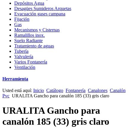
Depósitos Agua
Desagües Sumideros Arquetas
Evacuación gases campana
Fijación
Gas
Mecanismos y Cisternas
Ramalillos inox.
Suelo Radiante
Tratamiento de aguas
Tubería
Valvulería
Varios Fontanería
Ventilación
Herramienta
Usted está aquí:
Inicio
Catálogo
Fontanería
Canalones
Canalón
Pvc
URALITA Gancho para canalón 185 (33) gris claro
URALITA Gancho para
canalón 185 (33) gris claro