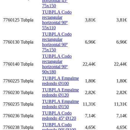
horizontal 45º
75x150
TUBPLA Codo
rectangular
7760125
Tubpla
3,81
€
3,81
€
horizontal 90º
55x110
TUBPLA Codo
rectangular
7760130
Tubpla
6,96
€
6,96
€
horizontal 90º
75x150
TUBPLA Codo
rectangular
7760140
Tubpla
22,44
€
22,44
€
horizontal 90º
90x180
TUBPLA Empalme
7760225
Tubpla
1,80
€
1,80
€
redondo Ø100
TUBPLA Empalme
7760230
Tubpla
2,82
€
2,82
€
redondo Ø120
TUBPLA Empalme
7760235
Tubpla
11,31
€
11,31
€
redondo Ø150
TUBPLA Codo
7760236
Tubpla
7,14
€
7,14
€
redondo 45º Ø120
TUBPLA Codo
7760238
Tubpla
4,65
€
4,65
€
redondo 90º Ø100