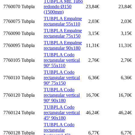
TUBPLA Mtr. Tubo
7760070
Tubpla
redondo Ø150
23,84
€
23,84
€
(1500mm)
TUBPLA Empalme
7760075
Tubpla
2,03
€
2,03
€
rectangular 55x110
TUBPLA Empalme
7760090
Tubpla
3,15
€
3,15
€
rectangular 75x150
TUBPLA Empalme
7760095
Tubpla
11,31
€
11,31
€
rectangular 90x180
TUBPLA Codo
7760105
Tubpla
rectangular vertical
2,76
€
2,76
€
90º 55x110
TUBPLA Codo
7760110
Tubpla
rectangular vertical
6,36
€
6,36
€
90º 75x150
TUBPLA Codo
7760120
Tubpla
rectangular vertical
16,70
€
16,70
€
90º 90x180
TUBPLA Codo
7760124
Tubpla
rectangular vertical
46,24
€
46,24
€
45º 90x180
TUBPLA Codo
rectangular
7760128
Tubpla
6,77
€
6,77
€