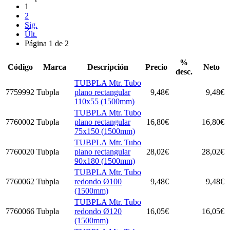
1
2
Sig.
Últ.
Página 1 de 2
%
Código
Marca
Descripción
Precio
Neto
desc.
TUBPLA Mtr. Tubo
7759992
Tubpla
plano rectangular
9,48
€
9,48
€
110x55 (1500mm)
TUBPLA Mtr. Tubo
7760002
Tubpla
plano rectangular
16,80
€
16,80
€
75x150 (1500mm)
TUBPLA Mtr. Tubo
7760020
Tubpla
plano rectangular
28,02
€
28,02
€
90x180 (1500mm)
TUBPLA Mtr. Tubo
7760062
Tubpla
redondo Ø100
9,48
€
9,48
€
(1500mm)
TUBPLA Mtr. Tubo
7760066
Tubpla
redondo Ø120
16,05
€
16,05
€
(1500mm)