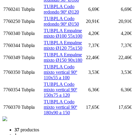
TUBPLA Codo
7760241
Tubpla
6,69
€
6,69
€
redondo 90º Ø120
TUBPLA Codo
7760250
Tubpla
20,91
€
20,91
€
redondo 90º Ø150
TUBPLA Empalme
7760340
Tubpla
4,20
€
4,20
€
mixto Ø100 55x100
TUBPLA Empalme
7760344
Tubpla
7,37
€
7,37
€
mixto Ø120 75x150
TUBPLA Empalme
7760349
Tubpla
22,46
€
22,46
€
mixto Ø150 90x180
TUBPLA Codo
7760350
Tubpla
mixto vertical 90º
3,53
€
3,53
€
110x55 a 100
TUBPLA Codo
7760354
Tubpla
mixto vertical 90º
6,36
€
6,36
€
150x75 a 120
TUBPLA Codo
7760370
Tubpla
mixto vertical 90º
17,65
€
17,65
€
180x90 a 150
37
productos