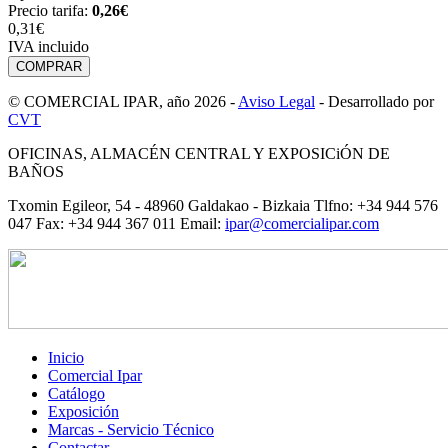
Precio tarifa:
0,26
€
0,31€
IVA incluido
© COMERCIAL IPAR, año 2026 -
Aviso Legal
- Desarrollado por
CVT
OFICINAS, ALMACÉN CENTRAL Y EXPOSICiÓN DE
BAÑOS
Txomin Egileor, 54 - 48960 Galdakao - Bizkaia Tlfno: +34 944 576
047 Fax: +34 944 367 011 Email:
ipar@comercialipar.com
Inicio
Comercial Ipar
Catálogo
Exposición
Marcas - Servicio Técnico
Contactar