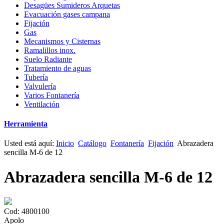
Desagües Sumideros Arquetas
Evacuación gases campana
Fijación
Gas
Mecanismos y Cisternas
Ramalillos inox.
Suelo Radiante
Tratamiento de aguas
Tubería
Valvulería
Varios Fontanería
Ventilación
Herramienta
Usted está aquí:
Inicio
Catálogo
Fontanería
Fijación
Abrazadera
sencilla M-6 de 12
Abrazadera sencilla M-6 de 12
Cod: 4800100
Apolo