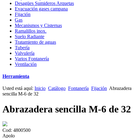
Desagües Sumideros Arquetas
Evacuación gases campana
Fijación
Gas
Mecanismos y Cisternas
Ramalillos inox.
Suelo Radiante
Tratamiento de aguas
Tubería
Valvulería
Varios Fontanería
Ventilación
Herramienta
Usted está aquí:
Inicio
Catálogo
Fontanería
Fijación
Abrazadera
sencilla M-6 de 32
Abrazadera sencilla M-6 de 32
Cod: 4800500
Apolo